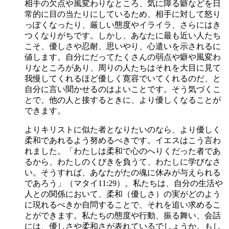
相手の欠点や風変わりなところ、気に障る癖などを日
常的に目の当たりにしているため、相手に対して怒り
っぽくなったり、厳しい態度やイライラ、さらにはき
つくなりがちです。しかし、あなたに最も近い人たち
こそ、優しさや忍耐、思いやり、心遣いを示されるに
値します。自分にだってたくさんの弱点や癖や風変わ
りなところがあり、周りの人たちはそれを大目に見て
我慢してくれるほど優しく寛容でいてくれるのだ、と
自分に言い聞かせるのはよいことです。そう気づくこ
とで、他の人と接するときに、より優しくなることが
できます。
よりキリストに似た者となりたいのなら、より優しく
柔和であれるよう努めるべきです。イエスはこう言わ
れました。「わたしは柔和で心のへりくだった者であ
るから、わたしのくびきを負うて、わたしに学びなさ
い。そうすれば、あなたがたの魂に休みが与えられる
であろう」（マタイ11:29）。私たちは、自分の生活や
人との関係において、柔和（優しさ）の実がどのよう
に現れるべきか自問することで、それを追い求めるこ
とができます。私たちの態度や行動、振る舞い、会話
には、優しさや柔和さが表れているでしょうか。もし