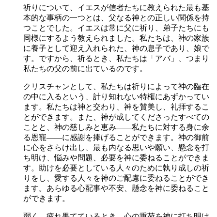
祈りについて、イエスが信者たちに教えられた最も基
本的な事柄の一つとは、父なる神との正しい関係を持
つことでした。イエスは常に父に祈り、弟子たちにも
同様にするよう教えられました。私たちは、神の家族
に養子として迎え入れられた、神の息子であり、娘で
す。ですから、祈るとき、私たちは「アバ」、つまり
私たちの父の前に出ているのです。
クリスチャンとして、私たちは祈りによって神の臨在
の中に入るという、計り知れない特権にあずかってい
ます。私たちは神と交わり、神を賛美し、礼拝するこ
とができます。また、神が成してくださったすべての
ことと、神の慈しみと恵み――私たちに対する身に余
る恩寵――に感謝を捧げることができます。神の御前
に心をさらけ出し、最も内なる思いや願い、懸念を打
ち明け、悩みや問題、必要を神に委ねることができま
す。助けを必要としている人々のために執り成しの祈
りをし、愛する人々を神のご配慮に委ねることができ
ます。あらゆる心配事や不安、懸念を神に委ねること
ができます。
弱く、疲れ果てているとき、心の重荷を神に打ち明け