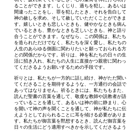
ることができます。しくじり、過ちを犯し、あるいは
間違ったことをし、罪を犯したとき、それを告白して
神の赦しを求め、そして赦していただくことができま
す。嬉しいときも悲しいときも、健やかなときも病ん
でいるときも、豊かなときも乏しいときも、神と語り
合うことができます。なぜなら、この関係は、私たち
を造られただけでなく、私たちを深く愛し、私たちの
人生のあらゆる側面に関わりたいと願っておられる方
との関係だからです。祈りは、神を私たちの日々の生
活に招き入れ、私たちの人生に直接かつ親密に関わっ
てくださるようお願いするための手段です。
祈りとは、私たちが一方的に話し続け、神がただ聞い
てくださることを期待するような、一方通行の会話で
あってはなりません。祈るときには、私たちもまた、
読んだ聖書の言葉を通して、敬虔な教師や説教者が語
っていることを通して、あるいは神の前に静まり、心
を開いて神の声を聞くことを通して、神が私たちに伝
えようとしておられることに耳を傾ける必要がありま
す。私たちが御言葉を黙想するとき、読んだ御言葉を
日々の生活にどう適用すべきかを示してくださるよう