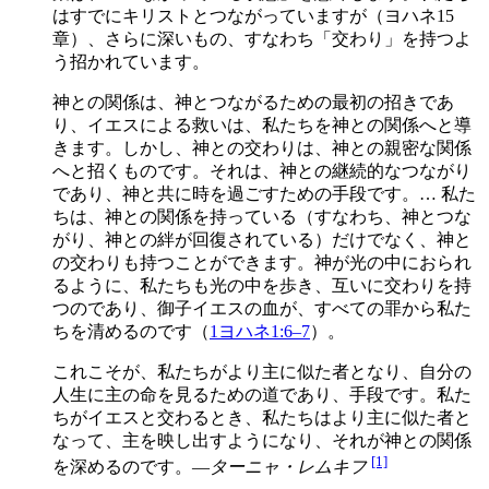
はすでにキリストとつながっていますが（ヨハネ15
章）、さらに深いもの、すなわち「交わり」を持つよ
う招かれています。
神との関係は、神とつながるための最初の招きであ
り、イエスによる救いは、私たちを神との関係へと導
きます。しかし、神との交わりは、神との親密な関係
へと招くものです。それは、神との継続的なつながり
であり、神と共に時を過ごすための手段です。… 私た
ちは、神との関係を持っている（すなわち、神とつな
がり、神との絆が回復されている）だけでなく、神と
の交わりも持つことができます。神が光の中におられ
るように、私たちも光の中を歩き、互いに交わりを持
つのであり、御子イエスの血が、すべての罪から私た
ちを清めるのです（
1ヨハネ1:6–7
）。
これこそが、私たちがより主に似た者となり、自分の
人生に主の命を見るための道であり、手段です。私た
ちがイエスと交わるとき、私たちはより主に似た者と
なって、主を映し出すようになり、それが神との関係
[1]
を深めるのです。—
ターニャ・レムキフ