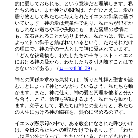
的に愛しておられる」という意味だと理解します。私
たちの救い、また神との関係は、ただひとえに、愛の
贈り物として私たちに与えられたイエスの御業に基づ
いています。神の愛は無条件であり、私たちが犯すか
もしれない過ちや罪や失敗にも、また落胆の感情に
も、左右されることがありません。私たちは、救いに
よって神の御子と結ばれているという、ただそれだけ
の理由で、神の子の一人として神に愛されています。
「どんな被造物も、わたしたちの主キリスト・イエス
における神の愛から、わたしたちを引き離すことはで
きないのである」（
ローマ8:38–39
）。
神との関係を求める気持ちは、祈りと礼拝と聖書を読
むことによって神とつながっているよう、私たちを動
かます。また、神に仕え、神の愛と真理を他者と分か
ち合うことで、信仰を実践するよう、私たちを動かし
ます。弟子として、私たちは神との交わりと、私たち
の人生における神の臨在を、熱心に求めるのです。
イエスが黙示録の中で、ある教会になされた呼びかけ
は、今日の私たちへの呼びかけでもあります。「わた
しは戸の外に立って、たたいている。だれでもわたし