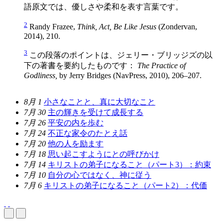
語原文では、優しさや柔和を表す言葉です。
2
Randy Frazee,
Think, Act, Be Like Jesus
(Zondervan,
2014), 210.
3
この段落のポイントは、ジェリー・ブリッジズの以
下の著書を要約したものです：
The Practice of
Godliness,
by Jerry Bridges (NavPress, 2010), 206–207.
8月 1
小さなことと、真に大切なこと
7月 30
主の輝きを受けて成長する
7月 26
平安の内を歩む
7月 24
不正な家令のたとえ話
7月 20
他の人を励ます
7月 18
思い起こすようにとの呼びかけ
7月 14
キリストの弟子になること（パート3）：約束
7月 10
自分の心ではなく、神に従う
7月 6
キリストの弟子になること（パート2）：代価