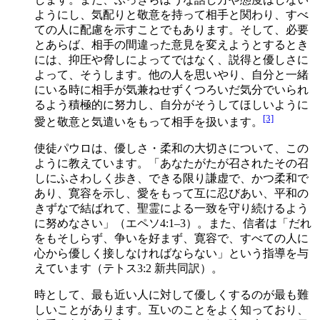
ようにし、気配りと敬意を持って相手と関わり、すべ
ての人に配慮を示すことでもあります。そして、必要
とあらば、相手の間違った意見を変えようとするとき
には、抑圧や脅しによってではなく、説得と優しさに
よって、そうします。他の人を思いやり、自分と一緒
にいる時に相手が気兼ねせずくつろいだ気分でいられ
るよう積極的に努力し、自分がそうしてほしいように
[3]
愛と敬意と気遣いをもって相手を扱います。
使徒パウロは、優しさ・柔和の大切さについて、この
ように教えています。「あなたがたが召されたその召
しにふさわしく歩き、できる限り謙虚で、かつ柔和で
あり、寛容を示し、愛をもって互に忍びあい、平和の
きずなで結ばれて、聖霊による一致を守り続けるよう
に努めなさい」（エペソ4:1–3）。また、信者は「だれ
をもそしらず、争いを好まず、寛容で、すべての人に
心から優しく接しなければならない」という指導を与
えています（テトス3:2 新共同訳）。
時として、最も近い人に対して優しくするのが最も難
しいことがあります。互いのことをよく知っており、