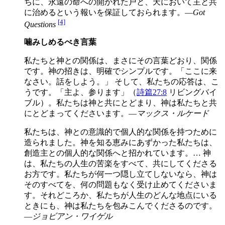
ちに、永遠の命への開かれた戸と、天において主と共
に治めるという報いを保証しておられます。—
Got
[4]
Questions
噛みしめるべき言葉
私たちと神との関係は、まさにその言葉どおり、関係
です。神の招きは、明確でシンプルです。「ここに来
なさい。話をしよう。」 そして、私たちの応答は、こ
うです。「主よ、参ります」（
詩篇27:8
リビングバイ
ブル）。私たちは神と共にとどまり、神は私たちと共
にとどまってくださいます。—
マックス・ルケード
私たちは、神との意識的で個人的な関係を持つために
造られました。神を知る恵みにあずかった私たちは、
創造主との個人的な関係へと招かれています。… 神
は、私たちの人生の苦楽をすべて、共にしてくださる
お方です。私たちが何一つ隠し立てしないなら、神は
そのすべてを、何の問題もなく受け止めてくださいま
す。それどころか、私たちが人生のどんな地点にいる
ときにも、神は私たちを包みこんでくださるのです。
—
ジョビアン・ワイゲル