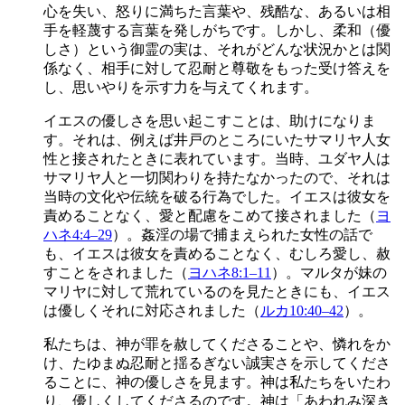
心を失い、怒りに満ちた言葉や、残酷な、あるいは相
手を軽蔑する言葉を発しがちです。しかし、柔和（優
しさ）という御霊の実は、それがどんな状況かとは関
係なく、相手に対して忍耐と尊敬をもった受け答えを
し、思いやりを示す力を与えてくれます。
イエスの優しさを思い起こすことは、助けになりま
す。それは、例えば井戸のところにいたサマリヤ人女
性と接されたときに表れています。当時、ユダヤ人は
サマリヤ人と一切関わりを持たなかったので、それは
当時の文化や伝統を破る行為でした。イエスは彼女を
責めることなく、愛と配慮をこめて接されました（
ヨ
ハネ4:4–29
）。姦淫の場で捕まえられた女性の話で
も、イエスは彼女を責めることなく、むしろ愛し、赦
すことをされました（
ヨハネ8:1–11
）。マルタが妹の
マリヤに対して荒れているのを見たときにも、イエス
は優しくそれに対応されました（
ルカ10:40–42
）。
私たちは、神が罪を赦してくださることや、憐れをか
け、たゆまぬ忍耐と揺るぎない誠実さを示してくださ
ることに、神の優しさを見ます。神は私たちをいたわ
り、優しくしてくださるのです。神は「あわれみ深き