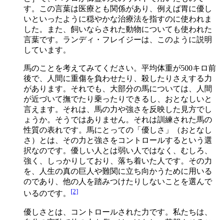
す。この言葉は医療とも関係があり、例えば胃に優し
いといったように穏やかな治療法を指すのに使われま
した。また、飼いならされた動物についても使われた
言葉です。ランディ・フレイジーは、このように説明
しています。
馬のことを考えてみてください。平均体重が500キロ前
後で、人間に重傷を負わせたり、殺したりさえする力
があります。それでも、大部分の馬については、人間
が近づいて撫でたり乗ったりできるし、おとなしいと
言えます。それは、馬の力や強さを反映した見方でし
ょうか。そうではありません。それは訓練された馬の
性質の表れです。馬にとっての「優しさ」（おとなし
さ）とは、その力と強さをコントロールするという選
択なのです。優しい人とは弱い人ではなく、むしろ、
強く、しっかりしており、落ち着いた人です。その力
を、人生の真の巨人や難関に立ち向かうために用いる
のであり、他の人を踏みつけたりしないことを選んで
[2]
いるのです。
優しさとは、コントロールされた力です。私たちは、