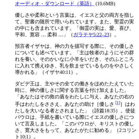
オーディオ・ダウンロード（英語）
(10.6MB)
優しさや柔和という言葉は、イエスと父の両方を指し
て、聖書の随所で用いられています。また、聖霊の実
の中にも含まれています。「御霊の実は、愛、喜び、
平和、寛容 … 柔和 …」（
ガラテヤ5:22–23
）。
預言者イザヤは、神の力を描写する際に、その優しさ
についても述べています。「主は牧者のようにその群
れを養い、そのかいなに小羊をいだき、そのふところ
に入れて携えゆき、乳を飲ませているものをやさしく
導かれる」（イザヤ40:11）。
ダビデ王は、主やその全ての働きをほめたたえていた
時に、神の優しさに関する言葉を付け加えました。
「あなたはその救の盾をわたしに与え、あなたの右の
[1]
手はわたしをささえ、あなたの助け［優しさ
］はわ
たしを大いなる者とされました」（詩篇18:35）。使徒
パウロは、手紙を書いている際にイエスの優しさにつ
いて言及しました。「このパウロが、キリストの優し
さ、寛大さをもって、あなたがたに勧める」（2コリン
ト10:1）。