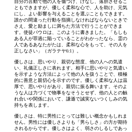
自分の言動で他の人を傷つけ、けなし、落胆させるこ
ともできますが、優しく柔和な心で、人を助け、元気
にし、よい影響を与えることを選ぶこともできます。
誰かの間違った行動を指摘しなければならないときで
さえ、愛と励ましに満ちた方法で行うことができま
す。使徒パウロは、このように書きました。「もしも
ある人が罪過に陥っていることがわかったなら、霊の
人であるあなたがたは、柔和な心をもって、その人を
正しなさい」（ガラテヤ6:1）。
優しさは、思いやり、親切な態度、他の人への気遣
い、礼儀正しさに表れます。相手に思いやりと気遣い
を示すような方法によって他の人を扱うことで、積極
的に善意と親切心を示すのです。優しく柔和な人は温
厚で、思いやりがあり、親切に振る舞います。そのよ
うな人は力づくで物事をなそうとせず、他の人との触
れ合いや関係において、謙遜で誠実ないつくしみの気
持ちを表します。
優しさは、特に男性にとっては難しい概念かもしれま
せん。男性には優しさよりも「男らしさ」の方が期待
されるからです。優しさはよく、弱さのしるしであっ