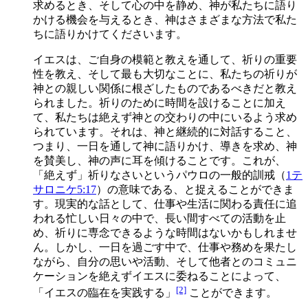
求めるとき、そして心の中を静め、神が私たちに語り
かける機会を与えるとき、神はさまざまな方法で私た
ちに語りかけてくださいます。
イエスは、ご自身の模範と教えを通して、祈りの重要
性を教え、そして最も大切なことに、私たちの祈りが
神との親しい関係に根ざしたものであるべきだと教え
られました。祈りのために時間を設けることに加え
て、私たちは絶えず神との交わりの中にいるよう求め
られています。それは、神と継続的に対話すること、
つまり、一日を通して神に語りかけ、導きを求め、神
を賛美し、神の声に耳を傾けることです。これが、
「絶えず」祈りなさいというパウロの一般的訓戒（
1テ
サロニケ5:17
）の意味である、と捉えることができま
す。現実的な話として、仕事や生活に関わる責任に追
われる忙しい日々の中で、長い間すべての活動を止
め、祈りに専念できるような時間はないかもしれませ
ん。しかし、一日を過ごす中で、仕事や務めを果たし
ながら、自分の思いや活動、そして他者とのコミュニ
ケーションを絶えずイエスに委ねることによって、
[2]
「イエスの臨在を実践する」
ことができます。