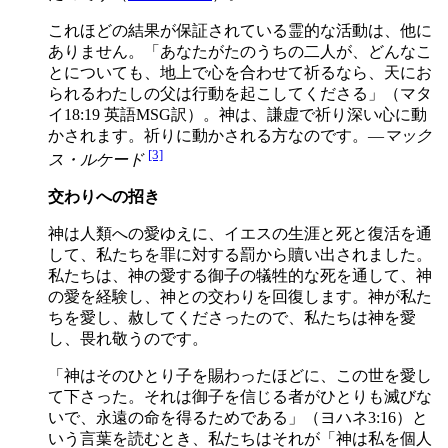
これほどの結果が保証されている霊的な活動は、他に
ありません。「あなたがたのうちの二人が、どんなこ
とについても、地上で心を合わせて祈るなら、天にお
られるわたしの父は行動を起こしてくださる」（マタ
イ18:19 英語MSG訳）。神は、謙虚で祈り深い心に動
かされます。祈りに動かされる方なのです。—
マック
[3]
ス・ルケード
交わりへの招き
神は人類への愛ゆえに、イエスの生涯と死と復活を通
して、私たちを罪に対する罰から贖い出されました。
私たちは、神の愛する御子の犠牲的な死を通して、神
の愛を経験し、神との交わりを回復します。神が私た
ちを愛し、赦してくださったので、私たちは神を愛
し、畏れ敬うのです。
「神はそのひとり子を賜わったほどに、この世を愛し
て下さった。それは御子を信じる者がひとりも滅びな
いで、永遠の命を得るためである」（ヨハネ3:16）と
いう言葉を読むとき、私たちはそれが「神は私を個人