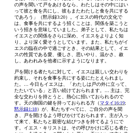
の声を聞いて戸をあけるなら、わたしはその中にはい
って彼と食を共にし、彼もまたわたしと食を共にする
であろう」（黙示録3:20）。イエスの時代の文化で
は、食事を共にするよう招くことは、関係を築こうと
いう招きを意味していました。弟子として、私たちは
イエスとの関係をさらに深め、イエスをよりよく知
り、より深く愛そうとしています。また、私たちがイ
エスの臨在の中で過ごすとき、その結果として、イエ
スの性質である愛、優しさ、思いやり、温かさ、赦
し、あわれみを他者に示すようになります。
戸を開ける者たちに対して、イエスは親しい交わりを
約束し、それを食事を共にする姿にたとえられまし
た。… 今日もイエスは、「わたしは戸の外に立って、
たたいている」と言い続けておられます。… 主は、完
全な交わりを持とうと、熱心に招いておられるので
す。天の御国の鍵を持っておられる方（
マタイ16:19
;
黙示録1:18
）が、私たちすべてに、ご自分の声を聞
き、戸を開けるよう呼びかけておられます。主が入っ
て来て、私たちと親密な結びつきを持てるようにで
す。イエス・キリストは、その呼びかけに応じる者た