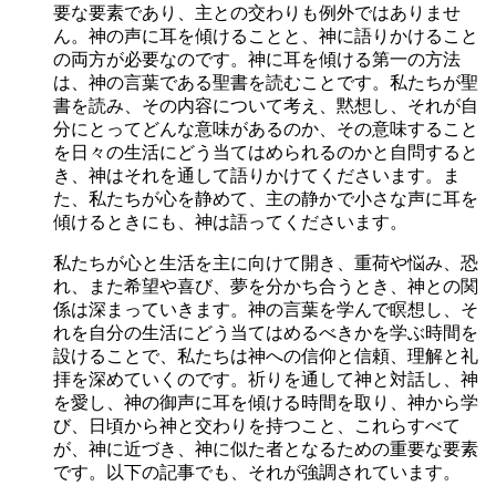
要な要素であり、主との交わりも例外ではありませ
ん。神の声に耳を傾けることと、神に語りかけること
の両方が必要なのです。神に耳を傾ける第一の方法
は、神の言葉である聖書を読むことです。私たちが聖
書を読み、その内容について考え、黙想し、それが自
分にとってどんな意味があるのか、その意味すること
を日々の生活にどう当てはめられるのかと自問すると
き、神はそれを通して語りかけてくださいます。ま
た、私たちが心を静めて、主の静かで小さな声に耳を
傾けるときにも、神は語ってくださいます。
私たちが心と生活を主に向けて開き、重荷や悩み、恐
れ、また希望や喜び、夢を分かち合うとき、神との関
係は深まっていきます。神の言葉を学んで瞑想し、そ
れを自分の生活にどう当てはめるべきかを学ぶ時間を
設けることで、私たちは神への信仰と信頼、理解と礼
拝を深めていくのです。祈りを通して神と対話し、神
を愛し、神の御声に耳を傾ける時間を取り、神から学
び、日頃から神と交わりを持つこと、これらすべて
が、神に近づき、神に似た者となるための重要な要素
です。以下の記事でも、それが強調されています。