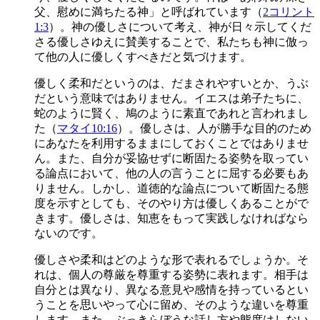
父、慰めに満ちたる神」と呼ばれています（
2コリント
1:3
）。神の優しさについて考え、神が日々示してくだ
さる優しさゆえに賛美することで、私たちも神に倣っ
て他の人に優しくすべきだと気づけます。
優しく柔和だというのは、だまされやすいとか、うぶ
だという意味ではありません。イエスは弟子たちに、
蛇のように賢く、鳩のように素直であれと言われまし
た（
マタイ10:16
）。優しさは、人が勝手な目的のため
にあなたを利用するままにしておくことではありませ
ん。また、自分が妥協せずに断固たる姿勢を取ってい
る論点において、他の人の言うことに屈する必要もあ
りません。しかし、道徳的な論点について断固たる態
度を示すとしても、そのやり方は優しくあることがで
きます。優しさは、知恵をもって実践しなければなら
ないのです。
優しさや柔和はどのような形で表れるでしょうか。そ
れは、個人の尊厳を尊重する姿勢に表れます。相手は
自分とは異なり、異なる意見や感情を持っているとい
うことを思いやって心に留め、そのような違いを尊重
します。また、ぶっきらぼうな話し方や態度はしない