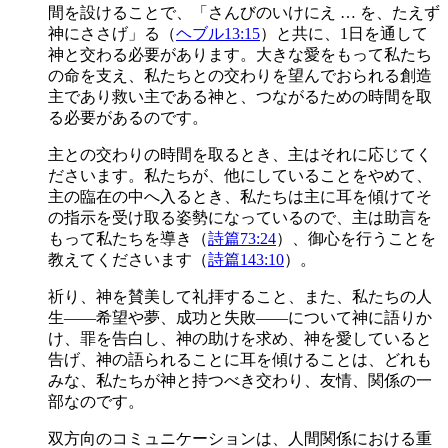
間を設けることで、「さんびのいけにえ … を、たえず
神にささげ」る（
ヘブル13:15
）と共に、1日を通して
神と交わる必要があります。大きな愛をもって私たち
の命を支え、私たちとの交わりを望んでおられる創造
主であり救い主である神と、つながるための時間を取
る必要があるのです。
主との交わりの時間を取るとき、主はそれに応じてく
ださいます。私たちが、他にしていることをやめて、
主の臨在の中へ入るとき、私たちは主に耳を傾けてそ
の指示を受け取る姿勢になっているので、主は助言を
もって私たちを導き（
詩篇73:24
）、御心を行うことを
教えてくださいます（
詩篇143:10
）。
祈り、神を賛美して礼拝すること、また、私たちの人
生——希望や夢、成功と失敗——について神に語りか
け、罪を告白し、神の助けを求め、神を愛していると
告げ、神の語られることに耳を傾けることは、どれも
みな、私たちが神と持つべき交わり、友情、関係の一
部なのです。
双方向のコミュニケーションは、人間関係における重