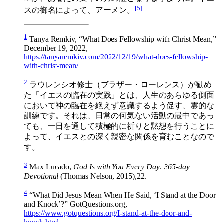
[5]
スの御名によって、アーメン。
1
Tanya Remkiv, “What Does Fellowship with Christ Mean,”
December 19, 2022,
https://tanyaremkiv.com/2022/12/19/what-does-fellowship-
with-christ-mean/
2
ラウレンシオ修士（ブラザー・ローレンス）が勧め
た「イエスの臨在の実践」とは、人生のあらゆる側面
において神の臨在を絶えず意識するよう促す、霊的な
訓練です。それは、日常の何気ない活動の最中であっ
ても、一日を通して積極的に祈りと黙想を行うことに
よって、イエスとの深く親密な関係を育むことなので
す。
3
Max Lucado,
God Is with You Every Day: 365-day
Devotional
(Thomas Nelson, 2015),22.
4
“What Did Jesus Mean When He Said, ‘I Stand at the Door
and Knock’?” GotQuestions.org,
https://www.gotquestions.org/I-stand-at-the-door-and-
knock.html
.