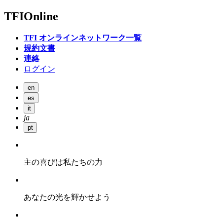
TFI
Online
TFI オンラインネットワーク一覧
規約文書
連絡
ログイン
en
es
it
ja
pt
主の喜びは私たちの力
あなたの光を輝かせよう