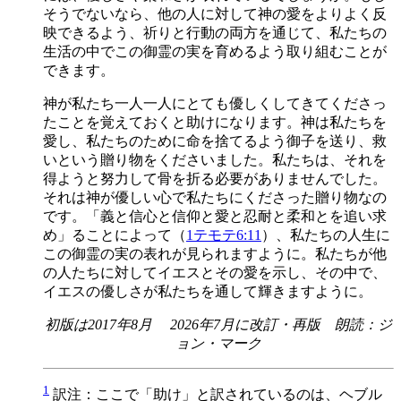
そうでないなら、他の人に対して神の愛をよりよく反
映できるよう、祈りと行動の両方を通じて、私たちの
生活の中でこの御霊の実を育めるよう取り組むことが
できます。
神が私たち一人一人にとても優しくしてきてくださっ
たことを覚えておくと助けになります。神は私たちを
愛し、私たちのために命を捨てるよう御子を送り、救
いという贈り物をくださいました。私たちは、それを
得ようと努力して骨を折る必要がありませんでした。
それは神が優しい心で私たちにくださった贈り物なの
です。「義と信心と信仰と愛と忍耐と柔和とを追い求
め」ることによって（
1テモテ6:11
）、私たちの人生に
この御霊の実の表れが見られますように。私たちが他
の人たちに対してイエスとその愛を示し、その中で、
イエスの優しさが私たちを通して輝きますように。
初版は2017年8月 2026年7月に改訂・再版 朗読：ジ
ョン・マーク
1
訳注：ここで「助け」と訳されているのは、ヘブル