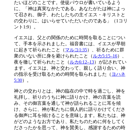
たいほどのことです。使徒パウロが書いているよう
に、「神は真実なかたである。あなたがたは神によっ
て召され、御子、わたしたちの主イエス・キリストと
の交わりに、はいらせていただいたのである」（1コリ
ント1:9）。
イエスは、父との関係のために時間を取ることについ
て、手本を示されました。福音書には、イエスが早朝
に起きて祈られたこと（
マルコ1:35
）、祈るために群
衆のいない所に身を避けられたこと（
ルカ5:15–16
）、
夜を徹して祈られたこと（
ルカ6:12–13
）が記されてい
ます。イエスは、神と交わって、親しく語り合い、神
の指示を受け取るための時間を取られました（
ヨハネ
5:30
）。
神との交わりとは、神の臨在の中で時を過ごし、神を
礼拝し、祈りのうちに神に語りかけ、神の言葉を読
み、その御言葉を通して神が語られることに耳を傾
け、さらに、神が私たちに個人的に語りかけてくださ
る御声に耳を傾けることを意味します。私たちは、神
がどのようなお方であり、私たちのために何をしてく
ださったかを思って、神を賛美し、感謝するための時