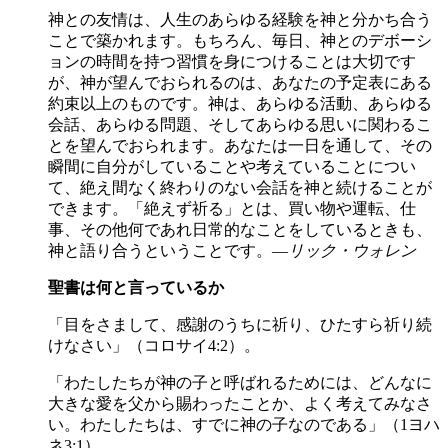
神との友情は、人生のあらゆる経験を神と分かち合う
ことで築かれます。もちろん、毎日、神とのデボーシ
ョンの時間を持つ習慣を身につけることは大切です
が、神が望んでおられるのは、あなたの予定表にある
約束以上のものです。神は、あらゆる活動、あらゆる
会話、あらゆる問題、そしてあらゆる思いに関わるこ
とを望んでおられます。あなたは一日を通して、その
瞬間に自分がしていることや考えていることについ
て、絶え間なく終わりのない会話を神と続けることが
できます。「絶えず祈る」とは、買い物や運転、仕
事、その他何であれ日常的なことをしているときも、
神と語り合うということです。—
リック・ウォレン
聖書は何と言っているか
「目をさまして、感謝のうちに祈り、ひたすら祈り続
けなさい」（コロサイ4:2）。
「わたしたちが神の子と呼ばれるためには、どんなに
大きな愛を父から賜わったことか、よく考えてみなさ
い。わたしたちは、すでに神の子なのである」（1ヨハ
ネ3:1）。