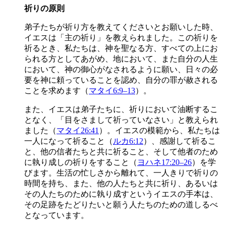
祈りの原則
弟子たちが祈り方を教えてくださいとお願いした時、
イエスは「主の祈り」を教えられました。この祈りを
祈るとき、私たちは、神を聖なる方、すべての上にお
られる方としてあがめ、地において、また自分の人生
において、神の御心がなされるように願い、日々の必
要を神に頼っていることを認め、自分の罪が赦される
ことを求めます（
マタイ6:9–13
）。
また、イエスは弟子たちに、祈りにおいて油断するこ
となく、「目をさまして祈っていなさい」と教えられ
ました（
マタイ26:41
）。イエスの模範から、私たちは
一人になって祈ること（
ルカ6:12
）、感謝して祈るこ
と、他の信者たちと共に祈ること、そして他者のため
に執り成しの祈りをすること（
ヨハネ17:20–26
）を学
びます。生活の忙しさから離れて、一人きりで祈りの
時間を持ち、また、他の人たちと共に祈り、あるいは
その人たちのために執り成すというイエスの手本は、
その足跡をたどりたいと願う人たちのための道しるべ
となっています。