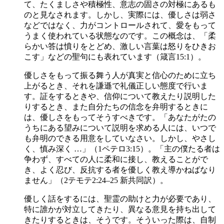
て、たくましさや積極性、意志の固さの対極にあるも
のと見なされます。しかし、実際には、優しさは弱さ
などではなく、力がコントロールされて、愛をもって
うまく使われている状態なのです。この概念は、「柔
らかい答は憤りをとどめ、激しい言葉は怒りをひきお
こす」などの聖句にも表れています（箴言15:1）。
優しさをもって振る舞う人が真実と信心のために立ち
上がるとき、それを謙遜で礼儀正しい態度で行いま
す。証をするときや、信仰について教えたり説明した
りするとき、また自分たちの信念を弁明するときに
は、優しさをもってそうすべきです。「あなたがたの
うちにある望みについて説明を求める人には、いつで
も弁明のできる用意をしていなさい。しかし、やさし
く、慎み深く …」（1ペテロ3:15）。「主の僕たる者は
争わず、すべての人に柔和に接し、教えることがで
き、よく忍び、反抗する者を優しく教え導かねばなり
ません」（2テモテ2:24–25 新共同訳）。
優しく話をするには、聖霊の助けと力が必要であり、
特に誰かが対立してきたり、異なる意見を持ち出して
きたりするときは、そうです。そういった際は、自制