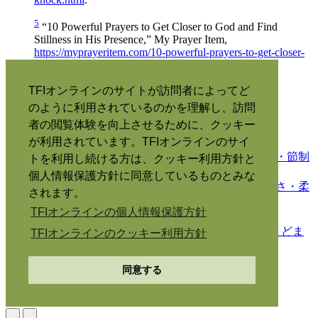
5
“10 Powerful Prayers to Get Closer to God and Find
Stillness in His Presence,” My Prayer Item,
https://myprayeritem.com/10-powerful-prayers-to-get-closer-
to-god/
.
TFIオンラインのサイトが訪問者によってど
のように利用されているのかを理解し、訪問
者の閲覧体験を向上させるために、クッキー
6月 9
すべての美徳の実践
が利用されています。TFIオンラインのサイ
6月 2
他の人を励ます
5月 26
キリストに従う者にとっての美徳： 自制・節制
トを利用し続ける方は、クッキー利用方針と
5月 19
第1コリント：第14章（26–40節）
個人情報保護方針に同意しているものとみな
5月 12
キリストに従う者にとっての美徳： 優しさ・柔
されます。
和
TFIオンラインの個人情報保護方針
5月 5
第1コリント：第14章（1–25節）
2月 24
弟子の生き方（パート3）： キリストにとどま
TFIオンラインのクッキー利用方針
る
2月 1
第1コリント：第13章（1–13節）
同意する
12月 30
第1コリント：第12章（12–30節）