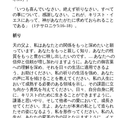
「いつも喜んでいなさい。絶えず祈りなさい。すべて
の事について、感謝しなさい。これが、キリスト・イ
エスにあって、神があなたがたに求めておられること
である」（1テサロニケ5:16–18）。
祈り
天の父よ、私はあなたとの関係をもっと深めたいと願
っています。あなたをもっと親しく知り、あなたの性
質をもっと豊かに映し出したいのです。… あなたへの
信仰と信頼が増し加わりますように。あなたの御言葉
への理解を深め、それを日々の生活に適用できるよ
う、お助けください。私の祈りの生活を強め、あなた
の声に耳を傾けることを教えてください。私の人生に
おいて成熟する必要のある領域を示し、その課題に立
ち向かう勇気を与えてください。日々、自分自身に死
に、キリストのために生きることができますように。
謙遜と思いやり、そして他者への愛において、成長さ
せてください。主よ、あなたが本来の私として造られ
たその姿になるよう、私を形作ってください。私の人
生が、あなたの変革の力の証となりますように。イエ