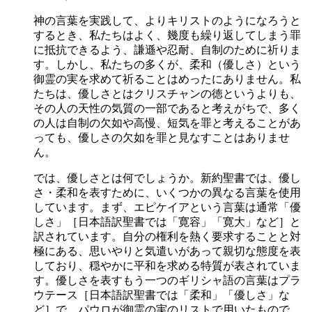
神の言葉を実践して、よりキリストのようになろうと
するとき、私たちはよく、幾度も繰り返してしまう罪
に抵抗できるよう、謙遜や忍耐、自制のために祈りま
す。しかし、私たちの多くが、柔和（優しさ）という
御霊の実を求めて祈ることはめったにありません。私
たちは、優しさとはクリスチャンの徳というよりも、
その人の天性の気質の一部であると考えがちで、多く
の人は自制の欠如や高慢、短気を罪と考えることがあ
っても、優しさの欠如を罪と見なすことはありませ
ん。
では、優しさとは何でしょうか。新約聖書では、優し
さ・柔和を表すために、いくつかの異なる言葉を使用
しています。まず、エピケイアという言葉は通常「優
しさ」［日本語訳聖書では「寛容」「寛大」など］と
訳されています。自分の権利を熱く要求することと対
極にある、思いやりと気遣いがあって親切な態度を表
しており、穏やかに平和を求める特質が表されていま
す。優しさを表すもう一つのギリシャ語の言葉はプラ
ウテース［日本語訳聖書では「柔和」「優しさ」な
ど］で、パウロが御霊の実のリストで用いたもので