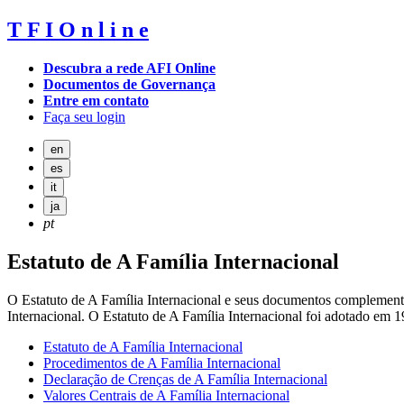
T
F
I
O
n
l
i
n
e
Descubra a rede AFI Online
Documentos de Governança
Entre em contato
Faça seu login
en
es
it
ja
pt
Estatuto de A Família Internacional
O Estatuto de A Família Internacional e seus documentos complementares
Internacional. O Estatuto de A Família Internacional foi adotado em 1
Estatuto de A Família Internacional
Procedimentos de A Família Internacional
Declaração de Crenças de A Família Internacional
Valores Centrais de A Família Internacional