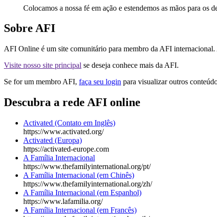
Colocamos a nossa fé em ação e estendemos as mãos para os des
Sobre AFI
AFI Online é um site comunitário para membro da AFI internacional.
Visite nosso site principal
se deseja conhece mais da AFI.
Se for um membro AFI,
faça seu login
para visualizar outros conteúd
Descubra
a rede AFI online
Activated (Contato em Inglês)
https://www.activated.org/
Activated (Europa)
https://activated-europe.com
A Família Internacional
https://www.thefamilyinternational.org/pt/
A Família Internacional (em Chinês)
https://www.thefamilyinternational.org/zh/
A Família Internacional (em Espanhol)
https://www.lafamilia.org/
A Família Internacional (em Francês)