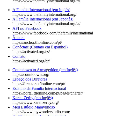
https://www.thefamilyinternational.org/fr/
A Família Internacional (em Inglês)
https://www.thefamilyinternational.org/
A Família Internacional (em Japonês)
https://www.thefamilyinternational.org/ja/
AFI no Facebook
https://www.facebook.com/thefamilyinternational
Âncora
https://anchor.tfionline.com/pt/
Conéctate (Contato em Espanhol)
https://activated.org/es/
Contato
https://activated.org/br/
Countdown to Armageddon (em Inglês)
https://countdown.org/
Espaço dos Diretores
https://directors.tfionline.com/pt/
Estatuto da Família Internacional
https://portal.tfionline.com/pt/pages/charter/
Karen Zerby (em Inglês)
https://www.karenzerby.org/
Meu Estúdio Maravilhoso
https://www.mywonderstudio.com/